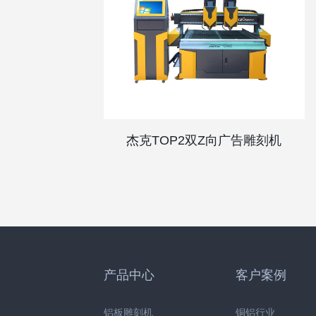
杰克TOP2双Z向广告雕刻机
产品中心
客户案例
铝板雕刻机
铜铝行业