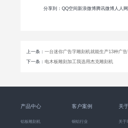
分享到：
QQ空间
新浪微博
腾讯微博
人人网
上一条：
一台迷你广告字雕刻机就能生产13种广告
下一条：
电木板雕刻加工我选用杰克雕刻机
产品中心
客户案例
关
铝板雕刻机
铜铝行业
关于